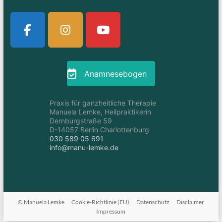
Anamnesebogen
Praxis für ganzheitliche Therapie
Manuela Lemke, Heilpraktikerin
Dernburgstraße 59
D-14057 Berlin Charlottenburg
030 589 05 691
info@manu-lemke.de
© Manuela Lemke
Cookie-Richtlinie (EU)
Datenschutz
Disclaimer
Impressum