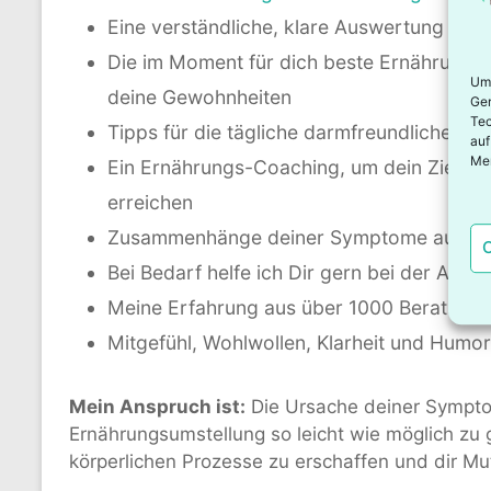
Eine verständliche, klare Auswertung bzw
Die im Moment für dich beste Ernährungs
Um 
deine Gewohnheiten
Ger
Tec
Tipps für die tägliche darmfreundliche Er
auf
Mer
Ein Ernährungs-Coaching, um dein Ziel Sch
erreichen
Zusammenhänge deiner Symptome auf körp
C
Bei Bedarf helfe ich Dir gern bei der Ausw
Meine Erfahrung aus über 1000 Beratung
Mitgefühl, Wohlwollen, Klarheit und Humor
Mein Anspruch ist:
Die Ursache deiner Sympt
Ernährungsumstellung so leicht wie möglich zu 
körperlichen Prozesse zu erschaffen und dir M