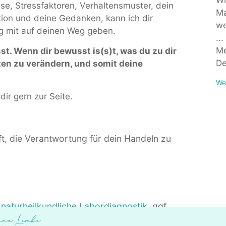
se, Stressfaktoren, Verhaltensmuster, dein
Ma
tion und deine Gedanken, kann ich dir
we
ng mit auf deinen Weg geben.
..
Me
t. Wenn dir bewusst is(s)t, was du zu dir
De
iten zu verändern, und somit deine
We
ir gern zur Seite.
ft, die Verantwortung für dein Handeln zu
e
naturheilkundliche Labordiagnostik
ggf.
en