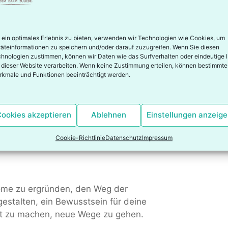
. Erklärung der vorhandenen Befunde
form, angepasst an deine Diagnose und
ein optimales Erlebnis zu bieten, verwenden wir Technologien wie Cookies, um
äteinformationen zu speichern und/oder darauf zuzugreifen. Wenn Sie diesen
hnologien zustimmen, können wir Daten wie das Surfverhalten oder eindeutige 
nährung
 dieser Website verarbeiten. Wenn keine Zustimmung erteilen, können bestimmte
kmale und Funktionen beeinträchtigt werden.
ritt für Schritt in deinem Tempo zu
erlicher und seelischer Ebene
ookies akzeptieren
Ablehnen
Einstellungen anzeig
ahl der passenden Vitalstoffe
Cookie-Richtlinie
Datenschutz
Impressum
en
ome zu ergründen, den Weg der
gestalten, ein Bewusstsein für deine
ut zu machen, neue Wege zu gehen.