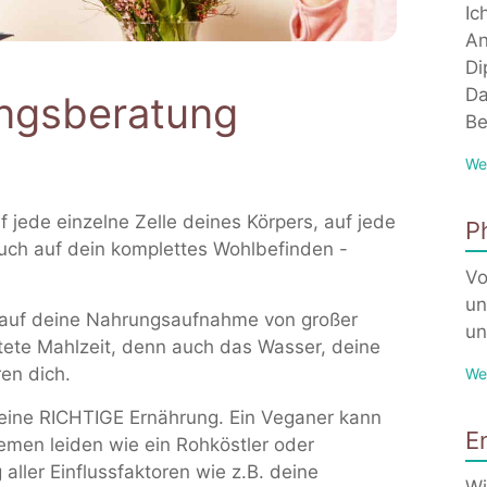
Ic
An
Di
Da
ngsberatung
Be
We
 jede einzelne Zelle deines Körpers, auf je­de
P
uch auf dein kom­plet­tes Wohl­be­fin­den -
Vo
un
ick auf deine Nahrungsaufnahme von großer
un
itete Mahlzeit, denn auch das Wasser, deine
en dich.
We
keine RICHTIGE Ernährung. Ein Veganer kann
E
men leiden wie ein Rohköstler oder
ller Einflussfaktoren wie z.B. deine
Wi