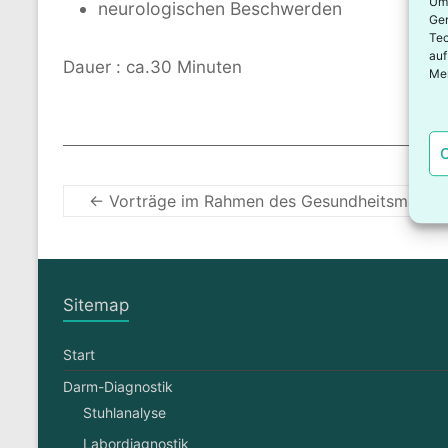
Um 
neurologischen Beschwerden
Ger
Tec
auf
Dauer : ca.30 Minuten
Mer
C
←
Vorträge im Rahmen des Gesundheitsmanag
Sitemap
Start
Darm-Diagnostik
Stuhlanalyse
Labordiagnostik