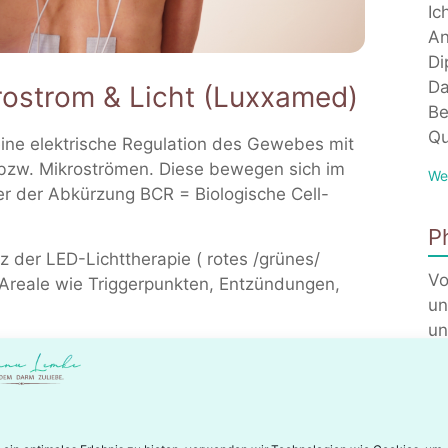
Ic
An
Di
Da
rostrom & Licht (Luxxamed)
Be
Qu
ine elektrische Regulation des Gewebes mit
bzw. Mikroströmen. Diese bewegen sich im
We
er der Abkürzung BCR = Biologische Cell-
P
 der LED-Lichttherapie ( rotes /grünes/
Vo
 Areale wie Triggerpunkten, Entzündungen,
un
un
We
lenk- und Bewegungsapparates.
E