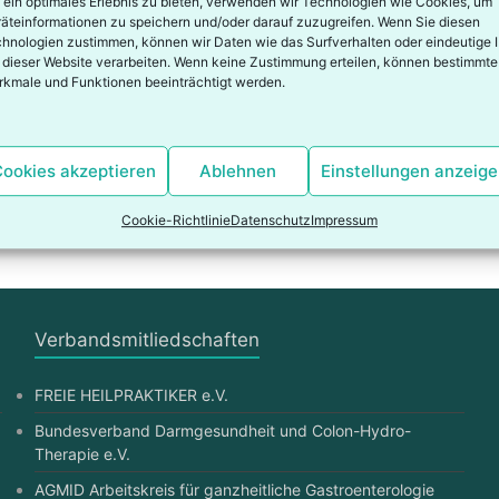
ein optimales Erlebnis zu bieten, verwenden wir Technologien wie Cookies, um
äteinformationen zu speichern und/oder darauf zuzugreifen. Wenn Sie diesen
Wi
hnologien zustimmen, können wir Daten wie das Surfverhalten oder eindeutige 
Ma
 dieser Website verarbeiten. Wenn keine Zustimmung erteilen, können bestimmte
we
kmale und Funktionen beeinträchtigt werden.
..
Me
De
ookies akzeptieren
Ablehnen
Einstellungen anzeig
We
Cookie-Richtlinie
Datenschutz
Impressum
ements von Firmen
Verbandsmitliedschaften
FREIE HEILPRAKTIKER e.V.
Bundesverband Darmgesundheit und Colon-Hydro-
Therapie e.V.
AGMID Arbeitskreis für ganzheitliche Gastroenterologie