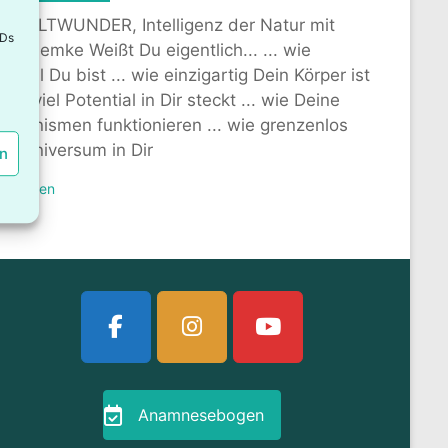
r-WELTWUNDER, Intelligenz der Natur mit
IDs
nu Lemke Weißt Du eigentlich... ... wie
rtvoll Du bist ... wie einzigartig Dein Körper ist
. wie viel Potential in Dir steckt ... wie Deine
chanismen funktionieren ... wie grenzenlos
in Universum in Dir
en
iterlesen
Anamnesebogen